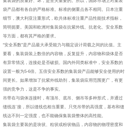
集装袋的质量好、坏，是至关重要的。所以，国际市场上对集装
袋产品都有各自的严格标准。标准的侧重点各不相同。日本注重
细节，澳大利亚注重形式，欧共体标准注重产品性能技术指标，
简明扼要。美国和欧洲对集装袋在抗紫外线、抗老化、安全系数
等方面，都有其严格的要求。
“安全系数”是产品最大承受能力与额定设计荷载之间的比值。主
要看，集装袋装上数倍的内容物，反复提升，内容物和袋体是否
有异常情况，连接处是否破损。国内外同类标准中，安全系数的
设置一般为5-6倍。五倍安全系数的集装袋产品能够安全使用的时
间更长。如果增加了抗紫外线助剂，集装袋应用范围更广，有更
强的竞争力，这是不争的事实。
吊带在与袋体连接时，有顶吊、底吊、侧吊等多种形式，并通过
缝线连`接，所以缝线也相当重要。只凭吊带的高强度，基布和缝
线达不到一定强度，也不能确保集装袋整体的高性能。
集装袋主要装的是块状、粒状或粉状物品，内容物的物理密度和