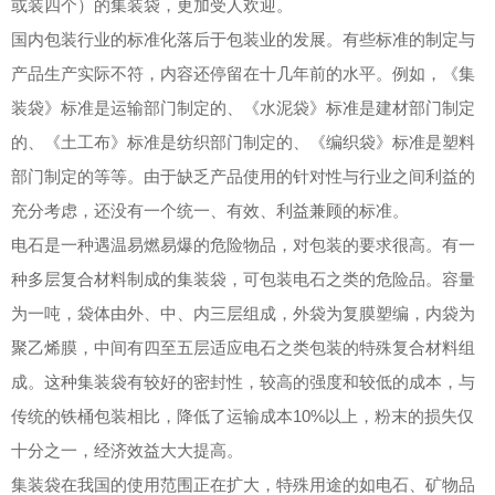
或装四个）的集装袋，更加受人欢迎。
国内包装行业的标准化落后于包装业的发展。有些标准的制定与
产品生产实际不符，内容还停留在十几年前的水平。例如，《集
装袋》标准是运输部门制定的、《水泥袋》标准是建材部门制定
的、《土工布》标准是纺织部门制定的、《编织袋》标准是塑料
部门制定的等等。由于缺乏产品使用的针对性与行业之间利益的
充分考虑，还没有一个统一、有效、利益兼顾的标准。
电石是一种遇温易燃易爆的危险物品，对包装的要求很高。有一
种多层复合材料制成的集装袋，可包装电石之类的危险品。容量
为一吨，袋体由外、中、内三层组成，外袋为复膜塑编，内袋为
聚乙烯膜，中间有四至五层适应电石之类包装的特殊复合材料组
成。这种集装袋有较好的密封性，较高的强度和较低的成本，与
传统的铁桶包装相比，降低了运输成本10%以上，粉末的损失仅
十分之一，经济效益大大提高。
集装袋在我国的使用范围正在扩大，特殊用途的如电石、矿物品