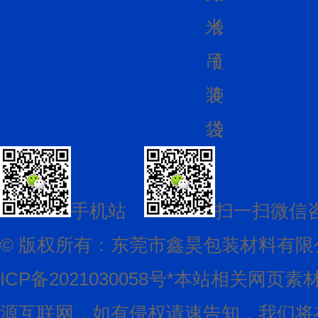
米
袋
吊
筋
装
吨
袋
袋
手机站
扫一扫微信
© 版权所有：东莞市鑫昊包装材料有限
ICP备2021030058号
*本站相关网页素
源互联网，如有侵权请速告知，我们将在