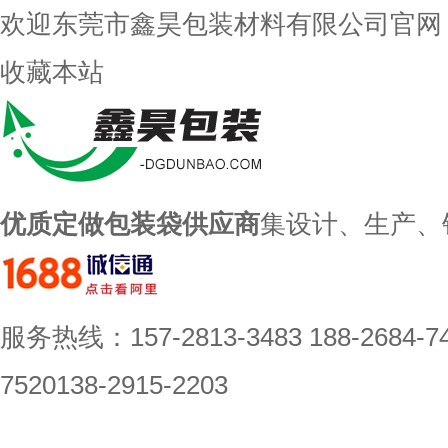
欢迎东莞市鑫昊包装材料有限公司官网
收藏本站
优质定做包装袋供应商
集设计、生产、
服务热线：
157-2813-3483
188-2684-7
7520
138-2915-2203
网站首页
关于鑫昊
产品中心