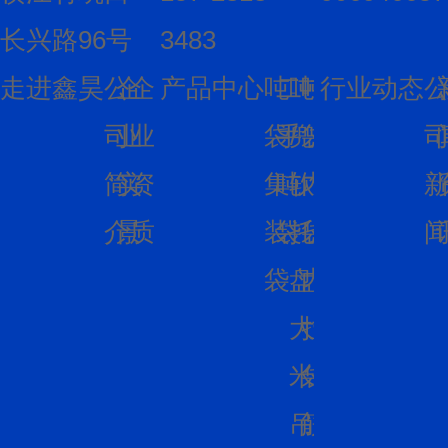
长兴路96号
3483
走进鑫昊
公
企
企
产品中心
吨
二
吨
吨
行业动态
司
业
业
袋/
手
兜
袋
简
实
资
集
吨
软
内
介
景
质
装
袋
托
袋/
袋
盘/
内
大
拉
米
袋
吊
筋