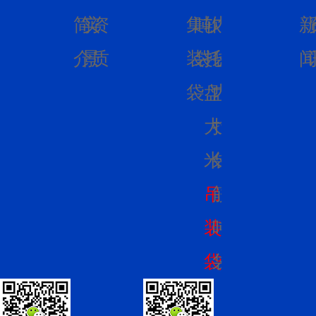
简
实
资
集
吨
软
内
介
景
质
装
袋
托
袋/
袋
盘/
内
大
拉
米
袋
吊
筋
装
吨
袋
袋